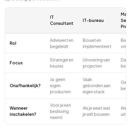
Man
IT
IT-bureau
Serv
Consultant
Prov
Adviseert en
Bouwt en
Behe
Rol
begeleidt
implementeert
onde
Strategie en
Uitvoering van
Dagel
Focus
keuzes
projecten
behe
Ja, geen
Vaak
Gebo
Onafhankelijk?
eigen
gebonden aan
behe
producten
eigen stack
Voor je een
Wanneer
Als je weet wat
Als je
beslissing
inschakelen?
je wilt bouwen
uitb
neemt