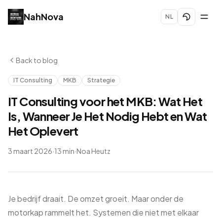
Skip to content
NahNova
NL
Back to blog
IT Consulting
MKB
Strategie
IT Consulting voor het MKB: Wat Het
Is, Wanneer Je Het Nodig Hebt en Wat
Het Oplevert
3 maart 2026
·
13 min
·
Noa Heutz
Je bedrijf draait. De omzet groeit. Maar onder de
motorkap rammelt het. Systemen die niet met elkaar